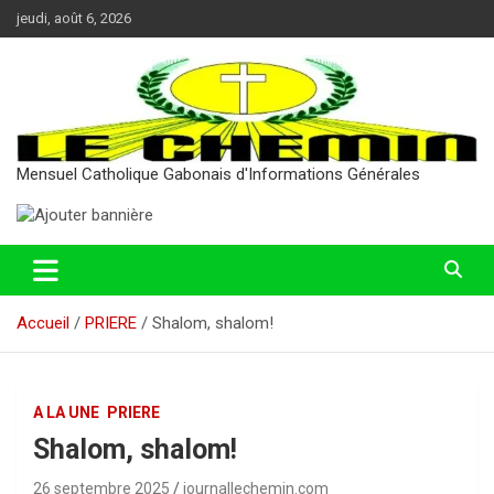
Aller
jeudi, août 6, 2026
au
contenu
Mensuel Catholique Gabonais d'Informations Générales
Accueil
PRIERE
Shalom, shalom!
A LA UNE
PRIERE
Shalom, shalom!
26 septembre 2025
journallechemin.com