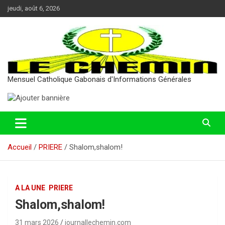
Aller
jeudi, août 6, 2026
au
contenu
Mensuel Catholique Gabonais d'Informations Générales
Accueil
PRIERE
Shalom,shalom!
A LA UNE
PRIERE
Shalom,shalom!
31 mars 2026
journallechemin.com