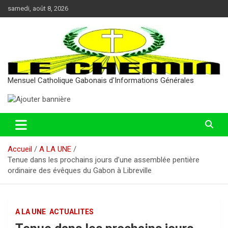
Aller
samedi, août 8, 2026
au
contenu
Mensuel Catholique Gabonais d'Informations Générales
Accueil
A LA UNE
Tenue dans les prochains jours d’une assemblée pentière
ordinaire des évêques du Gabon à Libreville
A LA UNE
ACTUALITES