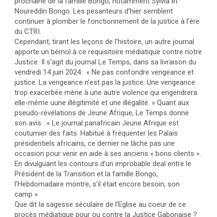
prochaine de la famille Bongo; notamment Sylvia et
Noureddin Bongo. Les pesanteurs d’hier semblent
continuer à plomber le fonctionnement de la justice à l’ère
du CTRI.
Cependant, tirant les leçons de l’histoire, un autre journal
apporte un bémol à ce requisitoire médiatique contre notre
Justice. Il s’agit du journal Le Temps, dans sa livraison du
vendredi 14 juin 2024 : « Ne pas confondre vengeance et
justice. La vengeance n’est pas la justice. Une vengeance
trop exacerbée mène à une autre violence qui engendrera
elle-même uune illégitimité et une illégalité. » Quant aux
pseudo-révélations de Jeune Afrique, Le Temps donne
son avis : « Le journal panafricain Jeune Afrique est
coutumier des faits. Habitué à fréquenter les Palais
présidentiels africains, ce dernier ne lâche pas une
occasion pour venir en aide à ses anciens « bons clients ».
En divulguant les contours d’un improbable deal entre le
Président de la Transition et la famille Bongo,
l’Hebdomadaire montre, s’il était encore besoin, son
camp »
Que dit la sagesse séculaire de l’Eglise au coeur de ce
procès médiatique pour ou contre la Justice Gabonaise ?