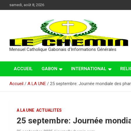
Aller
samedi, août 8, 2026
au
contenu
Mensuel Catholique Gabonais d'Informations Générales
ACCUEIL
GABON
INTERNATIONAL
RELI
Accueil
A LA UNE
25 septembre: Journée mondiale des pha
A LA UNE
ACTUALITES
25 septembre: Journée mondi