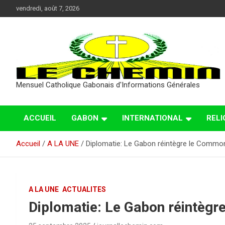
Aller
vendredi, août 7, 2026
au
contenu
Mensuel Catholique Gabonais d'Informations Générales
ACCUEIL
GABON
INTERNATIONAL
RELI
Accueil
A LA UNE
Diplomatie: Le Gabon réintègre le Commo
A LA UNE
ACTUALITES
Diplomatie: Le Gabon réintèg