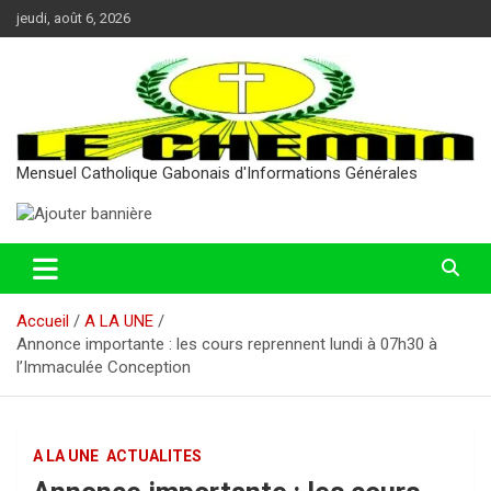
Aller
jeudi, août 6, 2026
au
contenu
Mensuel Catholique Gabonais d'Informations Générales
Accueil
A LA UNE
Annonce importante : les cours reprennent lundi à 07h30 à
l’Immaculée Conception
A LA UNE
ACTUALITES