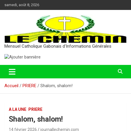
Aller
samedi, août 8, 2026
au
contenu
Mensuel Catholique Gabonais d'Informations Générales
Accueil
PRIERE
Shalom, shalom!
A LA UNE
PRIERE
Shalom, shalom!
14 février 2026
journallechemin.com