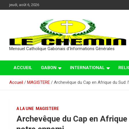
Aller
jeudi, août 6, 2026
au
contenu
Mensuel Catholique Gabonais d'Informations Générales
ACCUEIL
GABON
INTERNATIONAL
RELI
Accueil
MAGISTERE
Archevêque du Cap en Afrique du Sud: l
A LA UNE
MAGISTERE
Archevêque du Cap en Afrique d