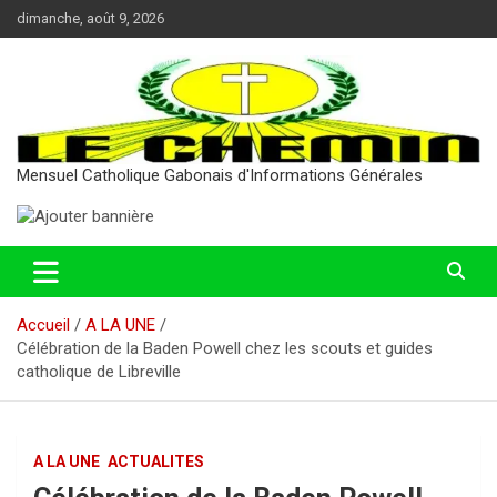
Aller
dimanche, août 9, 2026
au
contenu
Mensuel Catholique Gabonais d'Informations Générales
Accueil
A LA UNE
Célébration de la Baden Powell chez les scouts et guides
catholique de Libreville
A LA UNE
ACTUALITES