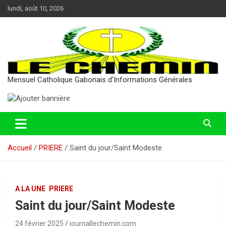
Aller
lundi, août 10, 2026
au
contenu
Mensuel Catholique Gabonais d'Informations Générales
Accueil
PRIERE
Saint du jour/Saint Modeste
A LA UNE
PRIERE
Saint du jour/Saint Modeste
24 février 2025
journallechemin.com