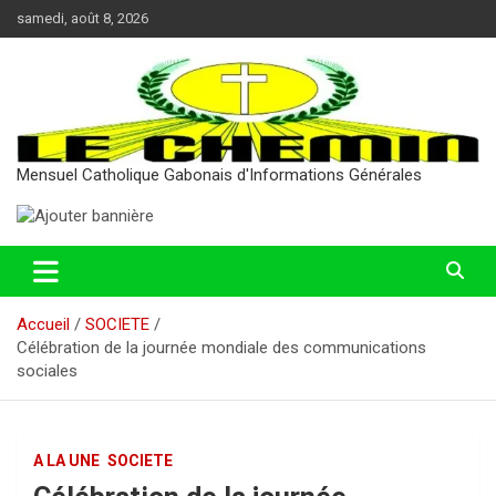
Aller
samedi, août 8, 2026
au
contenu
Mensuel Catholique Gabonais d'Informations Générales
Accueil
SOCIETE
Célébration de la journée mondiale des communications
sociales
A LA UNE
SOCIETE