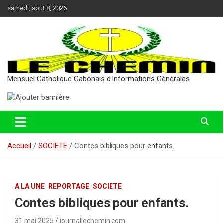
Aller
samedi, août 8, 2026
au
contenu
Mensuel Catholique Gabonais d'Informations Générales
Accueil
SOCIETE
Contes bibliques pour enfants.
A LA UNE
REPORTAGE
SOCIETE
Contes bibliques pour enfants.
31 mai 2025
journallechemin.com