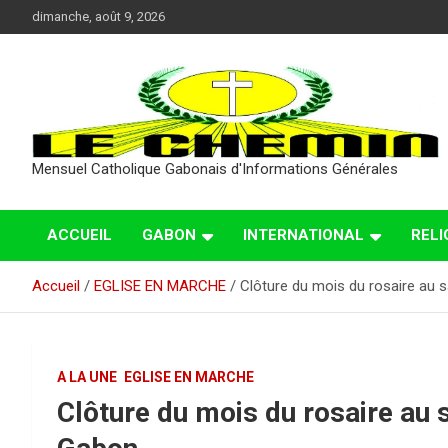
Aller
dimanche, août 9, 2026
au
contenu
Mensuel Catholique Gabonais d'Informations Générales
ACCUEIL
GABON
INTERNATIONAL
RELI
Accueil
EGLISE EN MARCHE
Clôture du mois du rosaire au 
A LA UNE
EGLISE EN MARCHE
Clôture du mois du rosaire au 