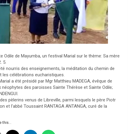
nte Odile de Mayumba, un festival Marial sur le thème: Sa mère
. 5.
t été nourris des enseignements, la méditation du chemin de
t les célébrations eucharistiques.
 Marial a été présidé par Mgr Matthieu MADEGA, évêque de
x néophytes des paroisses Sainte Thérèse et Sainte Odile;
OUNDENGUI.
es pèlerins venus de Libreville, parmi lesquels le père Piotr
bon et l’abbé Toussaint RANTAGA ANTANGA, curé de la
 this...