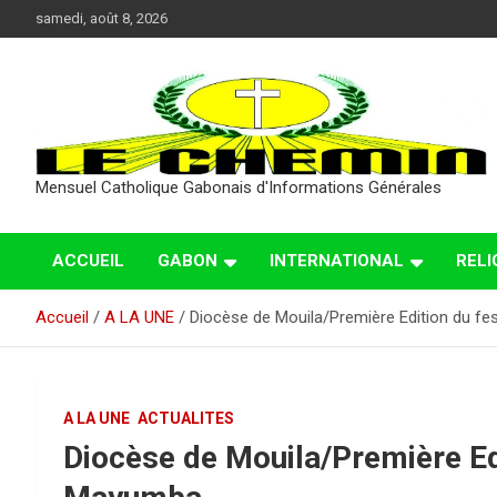
Aller
samedi, août 8, 2026
au
contenu
Mensuel Catholique Gabonais d'Informations Générales
ACCUEIL
GABON
INTERNATIONAL
RELI
Accueil
A LA UNE
Diocèse de Mouila/Première Edition du fe
A LA UNE
ACTUALITES
Diocèse de Mouila/Première Edi