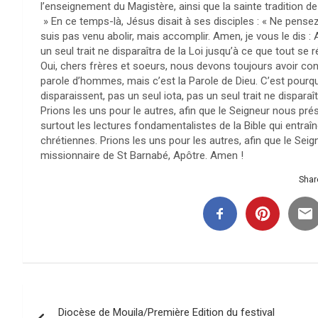
l’enseignement du Magistère, ainsi que la sainte tradition d
» En ce temps-là, Jésus disait à ses disciples : « Ne pensez 
suis pas venu abolir, mais accomplir. Amen, je vous le dis : A
un seul trait ne disparaîtra de la Loi jusqu’à ce que tout se ré
Oui, chers frères et soeurs, nous devons toujours avoir cons
parole d’hommes, mais c’est la Parole de Dieu. C’est pourquoi 
disparaissent, pas un seul iota, pas un seul trait ne disparaît
Prions les uns pour le autres, afin que le Seigneur nous pr
surtout les lectures fondamentalistes de la Bible qui entra
chrétiennes. Prions les uns pour les autres, afin que le Seigne
missionnaire de St Barnabé, Apôtre. Amen !
Share
Navigation
Diocèse de Mouila/Première Edition du festival