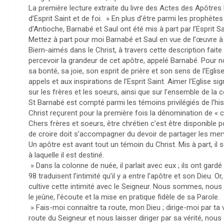
La première lecture extraite du livre des Actes des Apôtres l
d’Esprit Saint et de foi. » En plus d’être parmi les prophè
d’Antioche, Barnabé et Saul ont été mis à part par l’Esprit Sain
Mettez à part pour moi Barnabé et Saul en vue de l’œuvre à la
Biern-aimés dans le Christ, à travers cette description fai
percevoir la grandeur de cet apôtre, appelé Barnabé. Pour no
sa bonté, sa joie, son esprit de prière et son sens de l’Eglise
appels et aux inspirations de l’Esprit Saint. Aimer l’Eglise si
sur les frères et les soeurs, ainsi que sur l’ensemble de la
St Barnabé est compté parmi les témoins privilégiés de l’histo
Christ reçurent pour la première fois la dénomination de « c
Chers frères et soeurs, être chrétien c’est être disponible p
de croire doit s’accompagner du devoir de partager les merv
Un apôtre est avant tout un témoin du Christ. Mis à part, il 
à laquelle il est destiné.
» Dans la colonne de nuée, il parlait avec eux ; ils ont gard
98 traduisent l’intimité qu’il y a entre l’apôtre et son Dieu. Or,
cultive cette intimité avec le Seigneur. Nous sommes, nous aus
le jeûne, l’écoute et la mise en pratique fidèle de sa Parole.
» Fais-moi connaître ta route, mon Dieu ; dirige-moi par ta vé
route du Seigneur et nous laisser diriger par sa vérité, nou