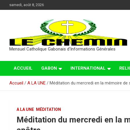
Aller
samedi, août 8, 2026
au
contenu
Mensuel Catholique Gabonais d'Informations Générales
ACCUEIL
GABON
INTERNATIONAL
RELI
Accueil
A LA UNE
Méditation du mercredi en la mémoire de 
A LA UNE
MÉDITATION
Méditation du mercredi en la 