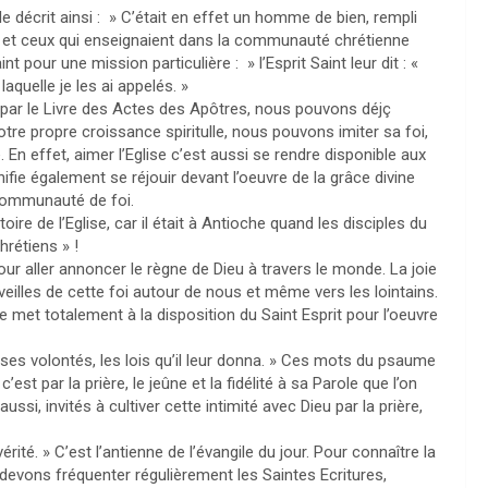
e décrit ainsi : » C’était en effet un homme de bien, rempli
tes et ceux qui enseignaient dans la communauté chrétienne
t pour une mission particulière : » l’Esprit Saint leur dit : «
quelle je les ai appelés. »
te par le Livre des Actes des Apôtres, nous pouvons déjç
tre propre croissance spiritulle, nous pouvons imiter sa foi,
. En effet, aimer l’Eglise c’est aussi se rendre disponible aux
gnifie également se réjouir devant l’oeuvre de la grâce divine
 communauté de foi.
ire de l’Eglise, car il était à Antioche quand les disciples du
hrétiens » !
our aller annoncer le règne de Dieu à travers le monde. La joie
eilles de cette foi autour de nous et même vers les lointains.
se met totalement à la disposition du Saint Esprit pour l’oeuvre
é ses volontés, les lois qu’il leur donna. » Ces mots du psaume
 c’est par la prière, le jeûne et la fidélité à sa Parole que l’on
si, invités à cultiver cette intimité avec Dieu par la prière,
rité. » C’est l’antienne de l’évangile du jour. Pour connaître la
s devons fréquenter régulièrement les Saintes Ecritures,