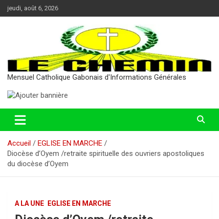
Aller
jeudi, août 6, 2026
au
contenu
Mensuel Catholique Gabonais d'Informations Générales
Accueil
EGLISE EN MARCHE
Diocèse d’Oyem /retraite spirituelle des ouvriers apostoliques
du diocèse d’Oyem
A LA UNE
EGLISE EN MARCHE