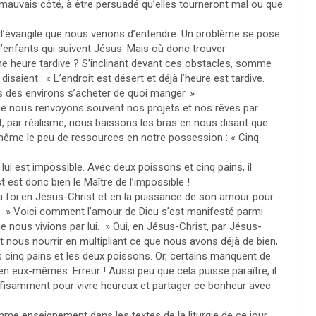
 mauvais côté, à être persuadé qu’elles tourneront mal ou que
ge d’évangile que nous venons d’entendre. Un problème se pose
d’enfants qui suivent Jésus. Mais où donc trouver
ne heure tardive ? S’inclinant devant ces obstacles, somme
isaient : « L’endroit est désert et déjà l’heure est tardive.
ges des environs s’acheter de quoi manger. »
que nous renvoyons souvent nos projets et nos rêves par
, par réalisme, nous baissons les bras en nous disant que
même le peu de ressources en notre possession : « Cinq
lui est impossible. Avec deux poissons et cinq pains, il
 est donc bien le Maître de l’impossible !
 la foi en Jésus-Christ et en la puissance de son amour pour
 : » Voici comment l’amour de Dieu s’est manifesté parmi
 nous vivions par lui. » Oui, en Jésus-Christ, par Jésus-
t nous nourrir en multipliant ce que nous avons déjà de bien,
s cinq pains et les deux poissons. Or, certains manquent de
n eux-mêmes. Erreur ! Aussi peu que cela puisse paraître, il
ffisamment pour vivre heureux et partager ce bonheur avec
mme enseignement dans les textes de la liturgie de ce jour