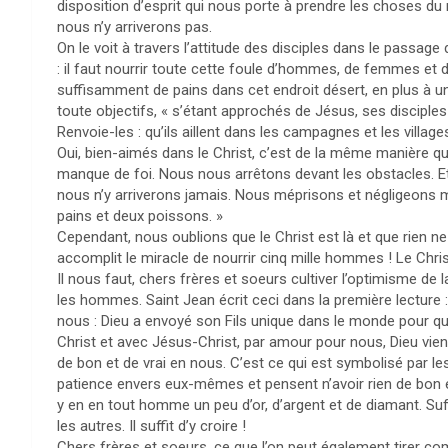
disposition d’esprit qui nous porte à prendre les choses du
nous n’y arriverons pas.
On le voit à travers l’attitude des disciples dans le passa
: il faut nourrir toute cette foule d’hommes, de femmes et 
suffisamment de pains dans cet endroit désert, en plus à u
toute objectifs, « s’étant approchés de Jésus, ses disciples d
Renvoie-les : qu’ils aillent dans les campagnes et les villa
Oui, bien-aimés dans le Christ, c’est de la même manière 
manque de foi. Nous nous arrêtons devant les obstacles. Et
nous n’y arriverons jamais. Nous méprisons et négligeons 
pains et deux poissons. »
Cependant, nous oublions que le Christ est là et que rien ne 
accomplit le miracle de nourrir cinq mille hommes ! Le Christ
Il nous faut, chers frères et soeurs cultiver l’optimisme de
les hommes. Saint Jean écrit ceci dans la première lecture
nous : Dieu a envoyé son Fils unique dans le monde pour que
Christ et avec Jésus-Christ, par amour pour nous, Dieu vien
de bon et de vrai en nous. C’est ce qui est symbolisé par le
patience envers eux-mêmes et pensent n’avoir rien de bon e
y en en tout homme un peu d’or, d’argent et de diamant. Su
les autres. Il suffit d’y croire !
Chers frères et soeurs, ce que l’on peut également tirer co