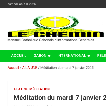
Aller
samedi, août 8, 2026
au
contenu
Mensuel Catholique Gabonais d'Informations Générales
ACCUEIL
GABON
INTERNATIONAL
RELI
Accueil
A LA UNE
Méditation du mardi 7 janvier 2025
A LA UNE
MÉDITATION
Méditation du mardi 7 janvier 