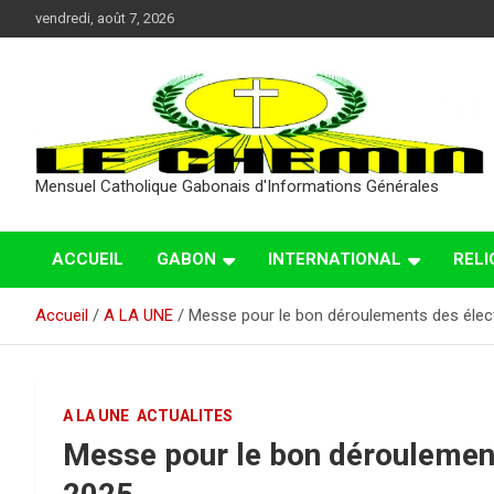
Aller
vendredi, août 7, 2026
au
contenu
Mensuel Catholique Gabonais d'Informations Générales
ACCUEIL
GABON
INTERNATIONAL
RELI
Accueil
A LA UNE
Messe pour le bon déroulements des électi
A LA UNE
ACTUALITES
Messe pour le bon déroulement