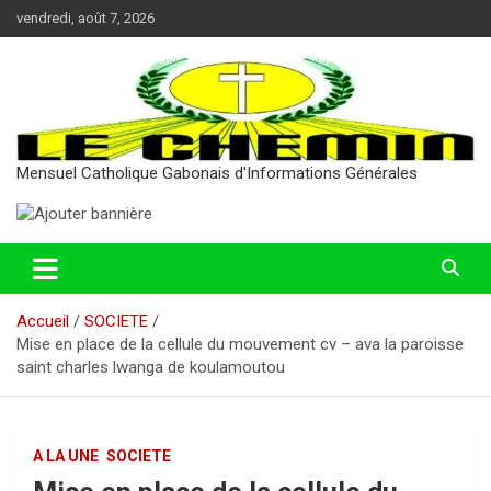
Aller
vendredi, août 7, 2026
au
contenu
Mensuel Catholique Gabonais d'Informations Générales
Accueil
SOCIETE
Mise en place de la cellule du mouvement cv – ava la paroisse
saint charles lwanga de koulamoutou
A LA UNE
SOCIETE