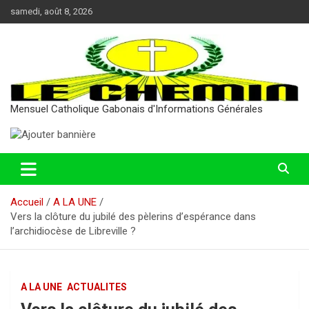
Aller
samedi, août 8, 2026
au
contenu
Mensuel Catholique Gabonais d'Informations Générales
Accueil
A LA UNE
Vers la clôture du jubilé des pèlerins d’espérance dans
l’archidiocèse de Libreville ?
A LA UNE
ACTUALITES