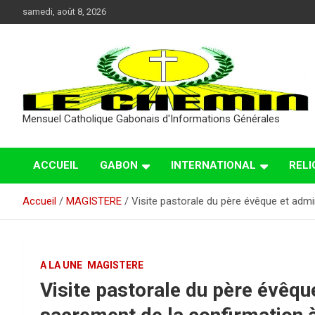
Aller
samedi, août 8, 2026
au
contenu
Mensuel Catholique Gabonais d'Informations Générales
ACCUEIL
GABON
INTERNATIONAL
RELI
Accueil
MAGISTERE
Visite pastorale du père évêque et admi
A LA UNE
MAGISTERE
Visite pastorale du père évêqu